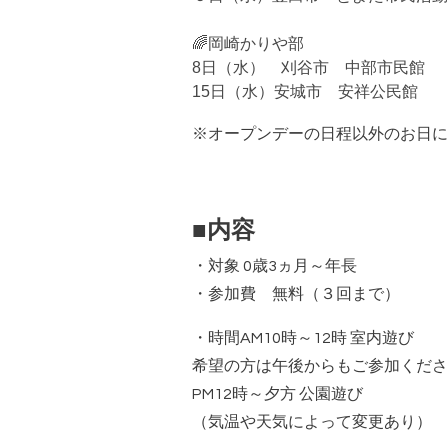
🌈岡崎かりや部
8日（水） 刈谷市 中部市民館
15日（水）安城市 安祥公民館
※オープンデーの
日程以外のお日に
■内容
・対象
0
歳
3
ヵ月～年長
・参加費 無料（３回まで）
・時間
AM10
時～
12
時 室内遊び
希望の方は午後からもご参加くださ
PM12
時～夕方 公園遊び
（気温や天気によって変更あり）