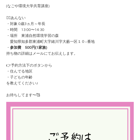
(なごや環境大学共育講座)
💁‍♀️あんない
・対象 0歳3ヵ月～年長
・時間 13:00〜14:30
・場所 東浦自然環境学習の森
愛知県知多郡東浦町大字緒川字大藪一区１０−番地
・
参加費 500円(1家族)
持ち物の詳細はメールにてお伝えします。
👉予約方法下のボタンから
・住んでる地区
・子どもの年齢
を教えてください♪
お待ちしてます〜🥰