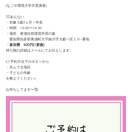
(なごや環境大学共育講座)
💁‍♀️あんない
・対象 0歳3ヵ月～年長
・時間 13:00〜14:30
・場所 東浦自然環境学習の森
愛知県知多郡東浦町大字緒川字大藪一区１０−番地
・
参加費 500円(1家族)
持ち物の詳細はメールにてお伝えします。
👉予約方法下のボタンから
・住んでる地区
・子どもの年齢
を教えてください♪
お待ちしてます〜🥰